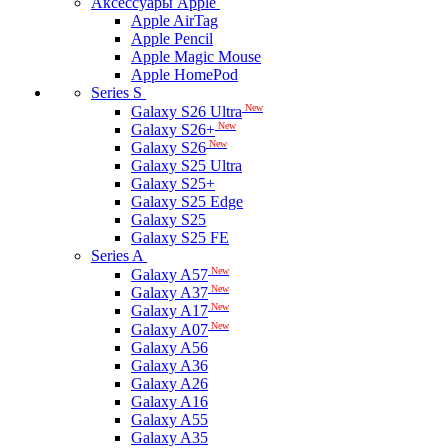
Аксессуары Apple
Apple AirTag
Apple Pencil
Apple Magic Mouse
Apple HomePod
Series S
New
Galaxy S26 Ultra
New
Galaxy S26+
New
Galaxy S26
Galaxy S25 Ultra
Galaxy S25+
Galaxy S25 Edge
Galaxy S25
Galaxy S25 FE
Series A
New
Galaxy A57
New
Galaxy A37
New
Galaxy A17
New
Galaxy A07
Galaxy A56
Galaxy A36
Galaxy A26
Galaxy A16
Galaxy A55
Galaxy A35