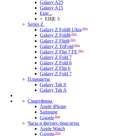
Galaxy A25
Galaxy A15
Еще...
+ ЕЩЕ 3
Series Z
New
Galaxy Z Fold8 Ultra
New
Galaxy Z Fold8
New
Galaxy Z Flip8
New
Galaxy Z TriFold
New
Galaxy Z Flip 7 FE
Galaxy Z Fold 7
Galaxy Z Fold 6
Galaxy Z Flip 6
Galaxy Z Fold 7
Планшеты
Galaxy Tab S
Galaxy Tab A
Смартфоны
Apple iPhone
Samsung
New
Google
Часы и фитнес-браслеты
Apple Watch
New
Garmin