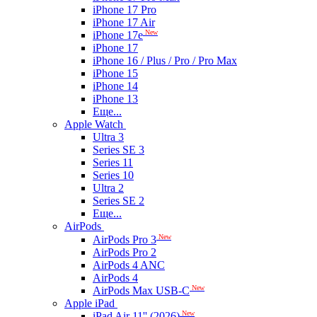
iPhone 17 Pro
iPhone 17 Air
New
iPhone 17e
iPhone 17
iPhone 16 / Plus / Pro / Pro Max
iPhone 15
iPhone 14
iPhone 13
Еще...
Apple Watch
Ultra 3
Series SE 3
Series 11
Series 10
Ultra 2
Series SE 2
Еще...
AirPods
New
AirPods Pro 3
AirPods Pro 2
AirPods 4 ANC
AirPods 4
New
AirPods Max USB-C
Apple iPad
New
iPad Air 11'' (2026)