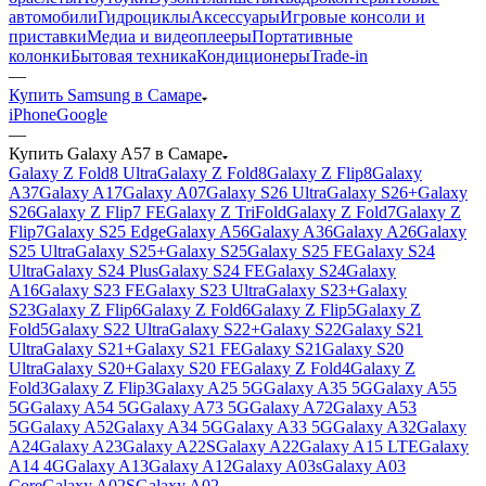
автомобили
Гидроциклы
Аксессуары
Игровые консоли и
приставки
Медиа и видеоплееры
Портативные
колонки
Бытовая техника
Кондиционеры
Trade-in
—
Купить Samsung в Самаре
iPhone
Google
—
Купить Galaxy A57 в Самаре
Galaxy Z Fold8 Ultra
Galaxy Z Fold8
Galaxy Z Flip8
Galaxy
A37
Galaxy A17
Galaxy A07
Galaxy S26 Ultra
Galaxy S26+
Galaxy
S26
Galaxy Z Flip7 FE
Galaxy Z TriFold
Galaxy Z Fold7
Galaxy Z
Flip7
Galaxy S25 Edge
Galaxy A56
Galaxy A36
Galaxy A26
Galaxy
S25 Ultra
Galaxy S25+
Galaxy S25
Galaxy S25 FE
Galaxy S24
Ultra
Galaxy S24 Plus
Galaxy S24 FE
Galaxy S24
Galaxy
A16
Galaxy S23 FE
Galaxy S23 Ultra
Galaxy S23+
Galaxy
S23
Galaxy Z Flip6
Galaxy Z Fold6
Galaxy Z Flip5
Galaxy Z
Fold5
Galaxy S22 Ultra
Galaxy S22+
Galaxy S22
Galaxy S21
Ultra
Galaxy S21+
Galaxy S21 FE
Galaxy S21
Galaxy S20
Ultra
Galaxy S20+
Galaxy S20 FE
Galaxy Z Fold4
Galaxy Z
Fold3
Galaxy Z Flip3
Galaxy A25 5G
Galaxy A35 5G
Galaxy A55
5G
Galaxy A54 5G
Galaxy A73 5G
Galaxy A72
Galaxy A53
5G
Galaxy A52
Galaxy A34 5G
Galaxy A33 5G
Galaxy A32
Galaxy
A24
Galaxy A23
Galaxy A22S
Galaxy A22
Galaxy A15 LTE
Galaxy
A14 4G
Galaxy A13
Galaxy A12
Galaxy A03s
Galaxy A03
Core
Galaxy A02S
Galaxy A02