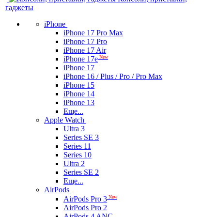
гаджеты
iPhone
iPhone 17 Pro Max
iPhone 17 Pro
iPhone 17 Air
New
iPhone 17e
iPhone 17
iPhone 16 / Plus / Pro / Pro Max
iPhone 15
iPhone 14
iPhone 13
Еще...
Apple Watch
Ultra 3
Series SE 3
Series 11
Series 10
Ultra 2
Series SE 2
Еще...
AirPods
New
AirPods Pro 3
AirPods Pro 2
AirPods 4 ANC