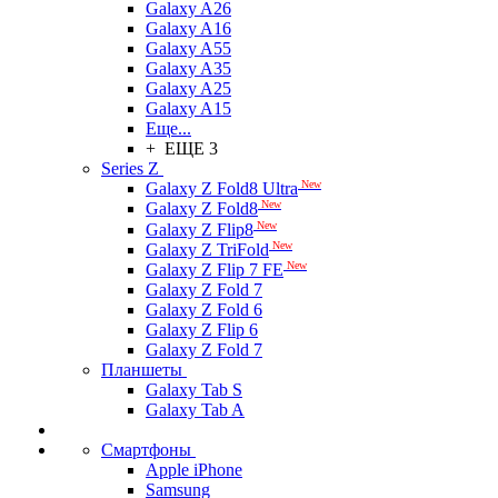
Galaxy A26
Galaxy A16
Galaxy A55
Galaxy A35
Galaxy A25
Galaxy A15
Еще...
+ ЕЩЕ 3
Series Z
New
Galaxy Z Fold8 Ultra
New
Galaxy Z Fold8
New
Galaxy Z Flip8
New
Galaxy Z TriFold
New
Galaxy Z Flip 7 FE
Galaxy Z Fold 7
Galaxy Z Fold 6
Galaxy Z Flip 6
Galaxy Z Fold 7
Планшеты
Galaxy Tab S
Galaxy Tab A
Смартфоны
Apple iPhone
Samsung