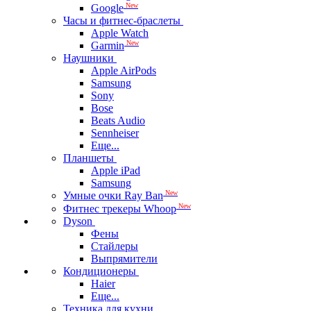
New
Google
Часы и фитнес-браслеты
Apple Watch
New
Garmin
Наушники
Apple AirPods
Samsung
Sony
Bose
Beats Audio
Sennheiser
Еще...
Планшеты
Apple iPad
Samsung
New
Умные очки Ray Ban
New
Фитнес трекеры Whoop
Dyson
Фены
Стайлеры
Выпрямители
Кондиционеры
Haier
Еще...
Техника для кухни