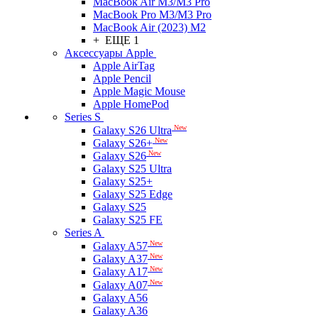
MacBook Air M3/M3 Pro
MacBook Pro M3/M3 Pro
MacBook Air (2023) M2
+ ЕЩЕ 1
Аксессуары Apple
Apple AirTag
Apple Pencil
Apple Magic Mouse
Apple HomePod
Series S
New
Galaxy S26 Ultra
New
Galaxy S26+
New
Galaxy S26
Galaxy S25 Ultra
Galaxy S25+
Galaxy S25 Edge
Galaxy S25
Galaxy S25 FE
Series A
New
Galaxy A57
New
Galaxy A37
New
Galaxy A17
New
Galaxy A07
Galaxy A56
Galaxy A36