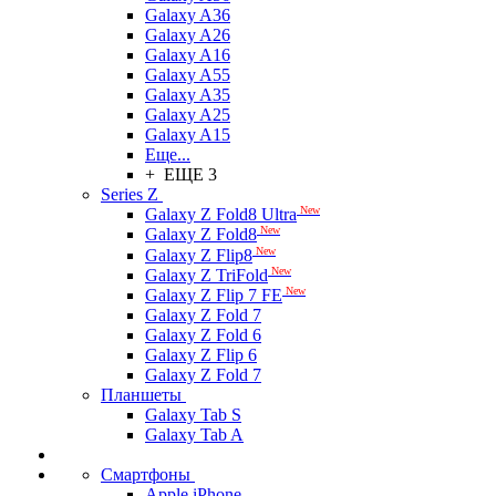
Galaxy A36
Galaxy A26
Galaxy A16
Galaxy A55
Galaxy A35
Galaxy A25
Galaxy A15
Еще...
+ ЕЩЕ 3
Series Z
New
Galaxy Z Fold8 Ultra
New
Galaxy Z Fold8
New
Galaxy Z Flip8
New
Galaxy Z TriFold
New
Galaxy Z Flip 7 FE
Galaxy Z Fold 7
Galaxy Z Fold 6
Galaxy Z Flip 6
Galaxy Z Fold 7
Планшеты
Galaxy Tab S
Galaxy Tab A
Смартфоны
Apple iPhone