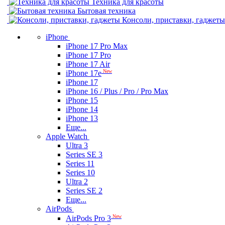
Техника для красоты
Бытовая техника
Консоли, приставки, гаджеты
iPhone
iPhone 17 Pro Max
iPhone 17 Pro
iPhone 17 Air
New
iPhone 17e
iPhone 17
iPhone 16 / Plus / Pro / Pro Max
iPhone 15
iPhone 14
iPhone 13
Еще...
Apple Watch
Ultra 3
Series SE 3
Series 11
Series 10
Ultra 2
Series SE 2
Еще...
AirPods
New
AirPods Pro 3