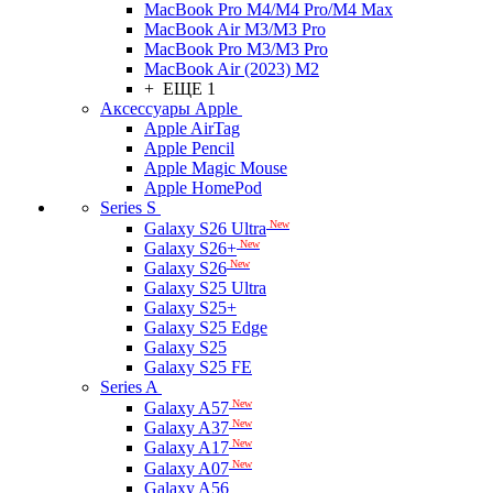
MacBook Pro M4/M4 Pro/M4 Max
MacBook Air M3/M3 Pro
MacBook Pro M3/M3 Pro
MacBook Air (2023) M2
+ ЕЩЕ 1
Аксессуары Apple
Apple AirTag
Apple Pencil
Apple Magic Mouse
Apple HomePod
Series S
New
Galaxy S26 Ultra
New
Galaxy S26+
New
Galaxy S26
Galaxy S25 Ultra
Galaxy S25+
Galaxy S25 Edge
Galaxy S25
Galaxy S25 FE
Series A
New
Galaxy A57
New
Galaxy A37
New
Galaxy A17
New
Galaxy A07
Galaxy A56