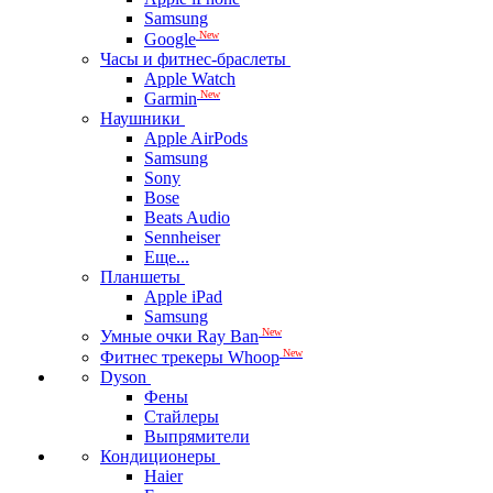
Samsung
New
Google
Часы и фитнес-браслеты
Apple Watch
New
Garmin
Наушники
Apple AirPods
Samsung
Sony
Bose
Beats Audio
Sennheiser
Еще...
Планшеты
Apple iPad
Samsung
New
Умные очки Ray Ban
New
Фитнес трекеры Whoop
Dyson
Фены
Стайлеры
Выпрямители
Кондиционеры
Haier