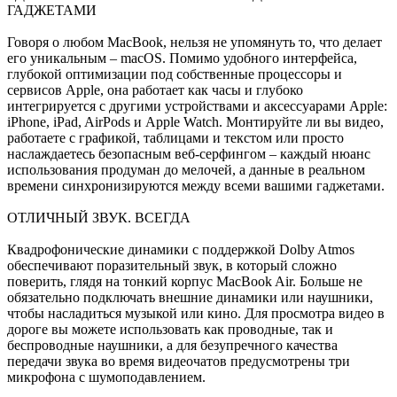
ГАДЖЕТАМИ
Говоря о любом MacBook, нельзя не упомянуть то, что делает
его уникальным – macOS. Помимо удобного интерфейса,
глубокой оптимизации под собственные процессоры и
сервисов Apple, она работает как часы и глубоко
интегрируется с другими устройствами и аксессуарами Apple:
iPhone, iPad, AirPods и Apple Watch. Монтируйте ли вы видео,
работаете с графикой, таблицами и текстом или просто
наслаждаетесь безопасным веб-серфингом – каждый нюанс
использования продуман до мелочей, а данные в реальном
времени синхронизируются между всеми вашими гаджетами.
ОТЛИЧНЫЙ ЗВУК. ВСЕГДА
Квадрофонические динамики c поддержкой Dolby Atmos
обеспечивают поразительный звук, в который сложно
поверить, глядя на тонкий корпус MacBook Air. Больше не
обязательно подключать внешние динамики или наушники,
чтобы насладиться музыкой или кино. Для просмотра видео в
дороге вы можете использовать как проводные, так и
беспроводные наушники, а для безупречного качества
передачи звука во время видеочатов предусмотрены три
микрофона с шумоподавлением.