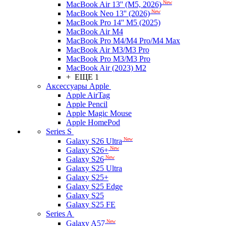
New
MacBook Air 13'' (M5, 2026)
New
MacBook Neo 13'' (2026)
MacBook Pro 14'' M5 (2025)
MacBook Air M4
MacBook Pro M4/M4 Pro/M4 Max
MacBook Air M3/M3 Pro
MacBook Pro M3/M3 Pro
MacBook Air (2023) M2
+ ЕЩЕ 1
Аксессуары Apple
Apple AirTag
Apple Pencil
Apple Magic Mouse
Apple HomePod
Series S
New
Galaxy S26 Ultra
New
Galaxy S26+
New
Galaxy S26
Galaxy S25 Ultra
Galaxy S25+
Galaxy S25 Edge
Galaxy S25
Galaxy S25 FE
Series A
New
Galaxy A57