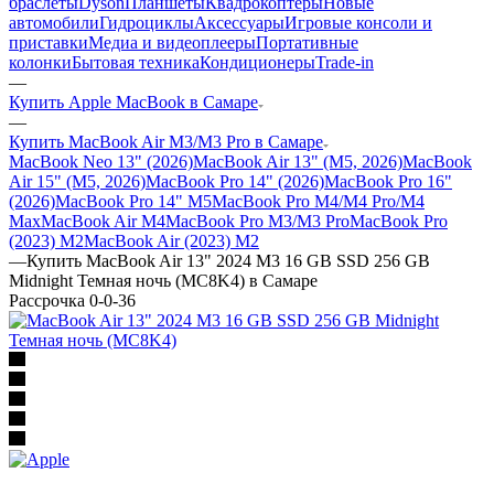
браслеты
Dyson
Планшеты
Квадрокоптеры
Новые
автомобили
Гидроциклы
Аксессуары
Игровые консоли и
приставки
Медиа и видеоплееры
Портативные
колонки
Бытовая техника
Кондиционеры
Trade-in
—
Купить Apple MacBook в Самаре
—
Купить MacBook Air M3/M3 Pro в Самаре
MacBook Neo 13" (2026)
MacBook Air 13" (M5, 2026)
MacBook
Air 15" (M5, 2026)
MacBook Pro 14" (2026)
MacBook Pro 16"
(2026)
MacBook Pro 14" M5
MacBook Pro M4/M4 Pro/M4
Max
MacBook Air M4
MacBook Pro M3/M3 Pro
MacBook Pro
(2023) M2
MacBook Air (2023) M2
—
Купить MacBook Air 13" 2024 M3 16 GB SSD 256 GB
Midnight Темная ночь (MC8K4) в Самаре
Рассрочка 0-0-36