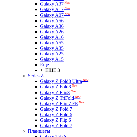
New
Galaxy A37
New
Galaxy A17
New
Galaxy A07
Galaxy A56
Galaxy A36
Galaxy A26
Galaxy A16
Galaxy A55
Galaxy A35
Galaxy A25
Galaxy A15
Еще...
+ ЕЩЕ 3
Series Z
New
Galaxy Z Fold8 Ultra
New
Galaxy Z Fold8
New
Galaxy Z Flip8
New
Galaxy Z TriFold
New
Galaxy Z Flip 7 FE
Galaxy Z Fold 7
Galaxy Z Fold 6
Galaxy Z Flip 6
Galaxy Z Fold 7
Планшеты
Galaxy Tab S