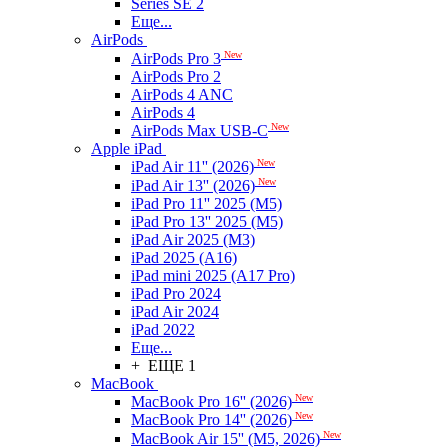
Series SE 2
Еще...
AirPods
New
AirPods Pro 3
AirPods Pro 2
AirPods 4 ANC
AirPods 4
New
AirPods Max USB-C
Apple iPad
New
iPad Air 11'' (2026)
New
iPad Air 13'' (2026)
iPad Pro 11'' 2025 (M5)
iPad Pro 13'' 2025 (M5)
iPad Air 2025 (M3)
iPad 2025 (A16)
iPad mini 2025 (A17 Pro)
iPad Pro 2024
iPad Air 2024
iPad 2022
Еще...
+ ЕЩЕ 1
MacBook
New
MacBook Pro 16'' (2026)
New
MacBook Pro 14'' (2026)
New
MacBook Air 15'' (M5, 2026)