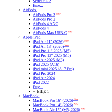
Series SE 2
Еще...
AirPods
New
AirPods Pro 3
AirPods Pro 2
AirPods 4 ANC
AirPods 4
New
AirPods Max USB-C
Apple iPad
New
iPad Air 11'' (2026)
New
iPad Air 13'' (2026)
iPad Pro 11'' 2025 (M5)
iPad Pro 13'' 2025 (M5)
iPad Air 2025 (M3)
iPad 2025 (A16)
iPad mini 2025 (A17 Pro)
iPad Pro 2024
iPad Air 2024
iPad 2022
Еще...
+ ЕЩЕ 1
MacBook
New
MacBook Pro 16'' (2026)
New
MacBook Pro 14'' (2026)
New
MacBook Air 15'' (M5, 2026)