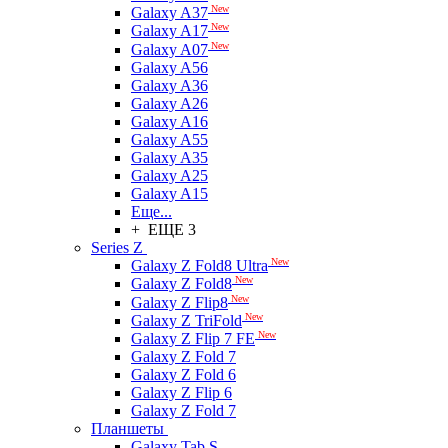
New
Galaxy A37
New
Galaxy A17
New
Galaxy A07
Galaxy A56
Galaxy A36
Galaxy A26
Galaxy A16
Galaxy A55
Galaxy A35
Galaxy A25
Galaxy A15
Еще...
+ ЕЩЕ 3
Series Z
New
Galaxy Z Fold8 Ultra
New
Galaxy Z Fold8
New
Galaxy Z Flip8
New
Galaxy Z TriFold
New
Galaxy Z Flip 7 FE
Galaxy Z Fold 7
Galaxy Z Fold 6
Galaxy Z Flip 6
Galaxy Z Fold 7
Планшеты
Galaxy Tab S