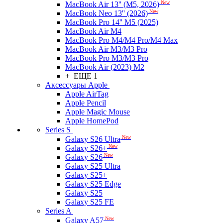
New
MacBook Air 13'' (M5, 2026)
New
MacBook Neo 13'' (2026)
MacBook Pro 14'' M5 (2025)
MacBook Air M4
MacBook Pro M4/M4 Pro/M4 Max
MacBook Air M3/M3 Pro
MacBook Pro M3/M3 Pro
MacBook Air (2023) M2
+ ЕЩЕ 1
Аксессуары Apple
Apple AirTag
Apple Pencil
Apple Magic Mouse
Apple HomePod
Series S
New
Galaxy S26 Ultra
New
Galaxy S26+
New
Galaxy S26
Galaxy S25 Ultra
Galaxy S25+
Galaxy S25 Edge
Galaxy S25
Galaxy S25 FE
Series A
New
Galaxy A57