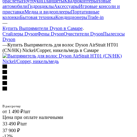
браслеты
Ноутбуки
Планшеты
Квадрокоптеры
Новые
автомобили
Гидроциклы
Аксессуары
Игровые консоли и
приставки
Медиа и видеоплееры
Портативные
колонки
Бытовая техника
Кондиционеры
Trade-in
—
Купить Выпрямители Dyson в Самаре
Стайлеры Dyson
Фены Dyson
Очистители Dyson
Пылесосы
Dyson
—
Купить Выпрямитель для волос Dyson AirStrait HT01
(CN/HK) Nickel/Copper, никель/медь в Самаре
1 490
₽
/шт
Цена при оплате наличными
33 490
₽
/шт
37 900
₽
-
12
%