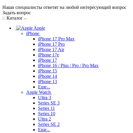
Наши специалисты ответят на любой интересующий вопрос
Задать вопрос
Каталог
Apple
iPhone
iPhone 17 Pro Max
iPhone 17 Pro
iPhone 17 Air
iPhone 17e
iPhone 17
iPhone 16 / Plus / Pro / Pro Max
iPhone 15
iPhone 14
iPhone 13
Еще...
Apple Watch
Ultra 3
Series SE 3
Series 11
Series 10
Ultra 2
Series SE 2
Еще...