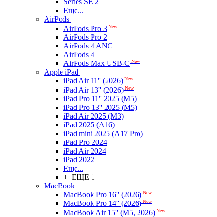
Series SE 2
Еще...
AirPods
New
AirPods Pro 3
AirPods Pro 2
AirPods 4 ANC
AirPods 4
New
AirPods Max USB-C
Apple iPad
New
iPad Air 11'' (2026)
New
iPad Air 13'' (2026)
iPad Pro 11'' 2025 (M5)
iPad Pro 13'' 2025 (M5)
iPad Air 2025 (M3)
iPad 2025 (A16)
iPad mini 2025 (A17 Pro)
iPad Pro 2024
iPad Air 2024
iPad 2022
Еще...
+ ЕЩЕ 1
MacBook
New
MacBook Pro 16'' (2026)
New
MacBook Pro 14'' (2026)
New
MacBook Air 15'' (M5, 2026)