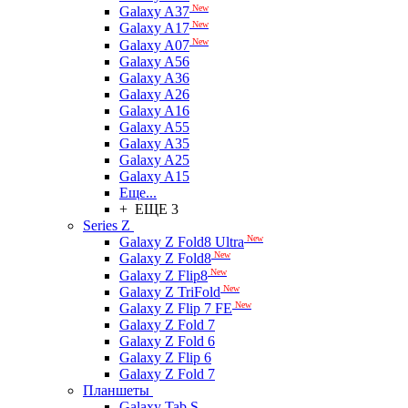
New
Galaxy A37
New
Galaxy A17
New
Galaxy A07
Galaxy A56
Galaxy A36
Galaxy A26
Galaxy A16
Galaxy A55
Galaxy A35
Galaxy A25
Galaxy A15
Еще...
+ ЕЩЕ 3
Series Z
New
Galaxy Z Fold8 Ultra
New
Galaxy Z Fold8
New
Galaxy Z Flip8
New
Galaxy Z TriFold
New
Galaxy Z Flip 7 FE
Galaxy Z Fold 7
Galaxy Z Fold 6
Galaxy Z Flip 6
Galaxy Z Fold 7
Планшеты
Galaxy Tab S