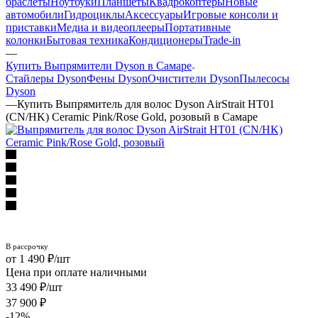
браслеты
Ноутбуки
Планшеты
Квадрокоптеры
Новые
автомобили
Гидроциклы
Аксессуары
Игровые консоли и
приставки
Медиа и видеоплееры
Портативные
колонки
Бытовая техника
Кондиционеры
Trade-in
—
Купить Выпрямители Dyson в Самаре
Стайлеры Dyson
Фены Dyson
Очистители Dyson
Пылесосы
Dyson
—
Купить Выпрямитель для волос Dyson AirStrait HT01
(CN/HK) Ceramic Pink/Rose Gold, розовый в Самаре
1 490
₽
/шт
Цена при оплате наличными
33 490
₽
/шт
37 900
₽
-
12
%