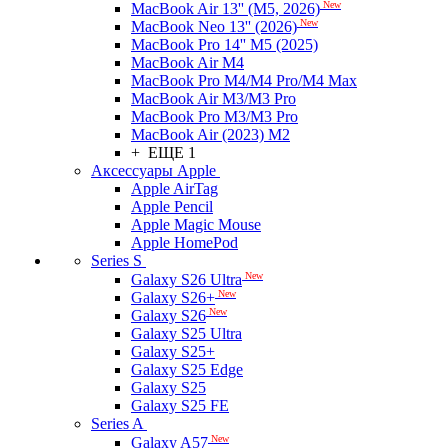
New
MacBook Air 13'' (M5, 2026)
New
MacBook Neo 13'' (2026)
MacBook Pro 14'' M5 (2025)
MacBook Air M4
MacBook Pro M4/M4 Pro/M4 Max
MacBook Air M3/M3 Pro
MacBook Pro M3/M3 Pro
MacBook Air (2023) M2
+ ЕЩЕ 1
Аксессуары Apple
Apple AirTag
Apple Pencil
Apple Magic Mouse
Apple HomePod
Series S
New
Galaxy S26 Ultra
New
Galaxy S26+
New
Galaxy S26
Galaxy S25 Ultra
Galaxy S25+
Galaxy S25 Edge
Galaxy S25
Galaxy S25 FE
Series A
New
Galaxy A57