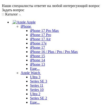
Наши специалисты ответят на любой интересующий вопрос
Задать вопрос
Каталог
Apple
iPhone
iPhone 17 Pro Max
iPhone 17 Pro
iPhone 17 Air
iPhone 17e
iPhone 17
iPhone 16 / Plus / Pro / Pro Max
iPhone 15
iPhone 14
iPhone 13
Еще...
Apple Watch
Ultra 3
Series SE 3
Series 11
Series 10
Ultra 2
Series SE 2
Еще...