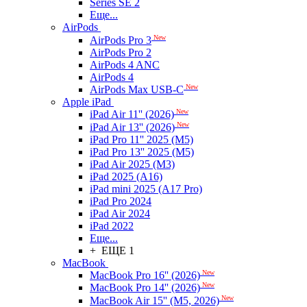
Series SE 2
Еще...
AirPods
New
AirPods Pro 3
AirPods Pro 2
AirPods 4 ANC
AirPods 4
New
AirPods Max USB-C
Apple iPad
New
iPad Air 11'' (2026)
New
iPad Air 13'' (2026)
iPad Pro 11'' 2025 (M5)
iPad Pro 13'' 2025 (M5)
iPad Air 2025 (M3)
iPad 2025 (A16)
iPad mini 2025 (A17 Pro)
iPad Pro 2024
iPad Air 2024
iPad 2022
Еще...
+ ЕЩЕ 1
MacBook
New
MacBook Pro 16'' (2026)
New
MacBook Pro 14'' (2026)
New
MacBook Air 15'' (M5, 2026)