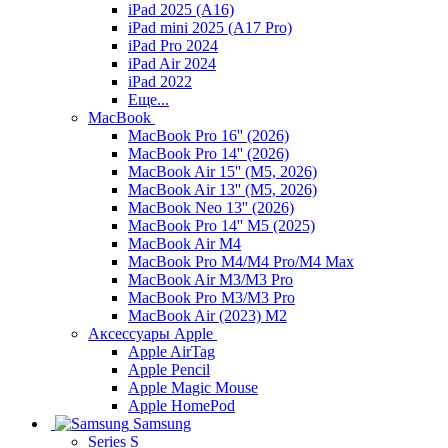
iPad 2025 (A16)
iPad mini 2025 (A17 Pro)
iPad Pro 2024
iPad Air 2024
iPad 2022
Еще...
MacBook
MacBook Pro 16'' (2026)
MacBook Pro 14'' (2026)
MacBook Air 15'' (M5, 2026)
MacBook Air 13'' (M5, 2026)
MacBook Neo 13'' (2026)
MacBook Pro 14'' M5 (2025)
MacBook Air M4
MacBook Pro M4/M4 Pro/M4 Max
MacBook Air M3/M3 Pro
MacBook Pro M3/M3 Pro
MacBook Air (2023) M2
Аксессуары Apple
Apple AirTag
Apple Pencil
Apple Magic Mouse
Apple HomePod
Samsung
Series S