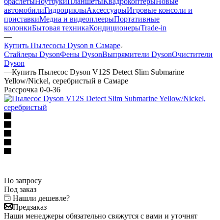
браслеты
Ноутбуки
Планшеты
Квадрокоптеры
Новые
автомобили
Гидроциклы
Аксессуары
Игровые консоли и
приставки
Медиа и видеоплееры
Портативные
колонки
Бытовая техника
Кондиционеры
Trade-in
—
Купить Пылесосы Dyson в Самаре
Стайлеры Dyson
Фены Dyson
Выпрямители Dyson
Очистители
Dyson
—
Купить Пылесос Dyson V12S Detect Slim Submarine
Yellow/Nickel, серебристый в Самаре
Рассрочка 0-0-36
По запросу
Под заказ
Нашли дешевле?
Предзаказ
Наши менеджеры обязательно свяжутся с вами и уточнят