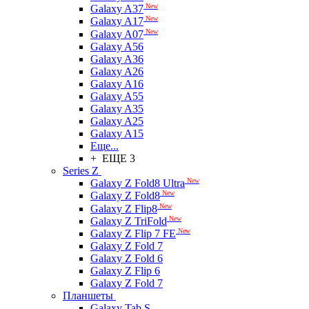
New
Galaxy A37
New
Galaxy A17
New
Galaxy A07
Galaxy A56
Galaxy A36
Galaxy A26
Galaxy A16
Galaxy A55
Galaxy A35
Galaxy A25
Galaxy A15
Еще...
+ ЕЩЕ 3
Series Z
New
Galaxy Z Fold8 Ultra
New
Galaxy Z Fold8
New
Galaxy Z Flip8
New
Galaxy Z TriFold
New
Galaxy Z Flip 7 FE
Galaxy Z Fold 7
Galaxy Z Fold 6
Galaxy Z Flip 6
Galaxy Z Fold 7
Планшеты
Galaxy Tab S