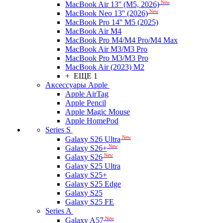
New
MacBook Air 13'' (M5, 2026)
New
MacBook Neo 13'' (2026)
MacBook Pro 14'' M5 (2025)
MacBook Air M4
MacBook Pro M4/M4 Pro/M4 Max
MacBook Air M3/M3 Pro
MacBook Pro M3/M3 Pro
MacBook Air (2023) M2
+ ЕЩЕ 1
Аксессуары Apple
Apple AirTag
Apple Pencil
Apple Magic Mouse
Apple HomePod
Series S
New
Galaxy S26 Ultra
New
Galaxy S26+
New
Galaxy S26
Galaxy S25 Ultra
Galaxy S25+
Galaxy S25 Edge
Galaxy S25
Galaxy S25 FE
Series A
New
Galaxy A57