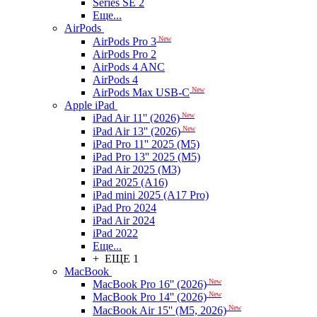
Series SE 2
Еще...
AirPods
New
AirPods Pro 3
AirPods Pro 2
AirPods 4 ANC
AirPods 4
New
AirPods Max USB-C
Apple iPad
New
iPad Air 11'' (2026)
New
iPad Air 13'' (2026)
iPad Pro 11'' 2025 (M5)
iPad Pro 13'' 2025 (M5)
iPad Air 2025 (M3)
iPad 2025 (A16)
iPad mini 2025 (A17 Pro)
iPad Pro 2024
iPad Air 2024
iPad 2022
Еще...
+ ЕЩЕ 1
MacBook
New
MacBook Pro 16'' (2026)
New
MacBook Pro 14'' (2026)
New
MacBook Air 15'' (M5, 2026)