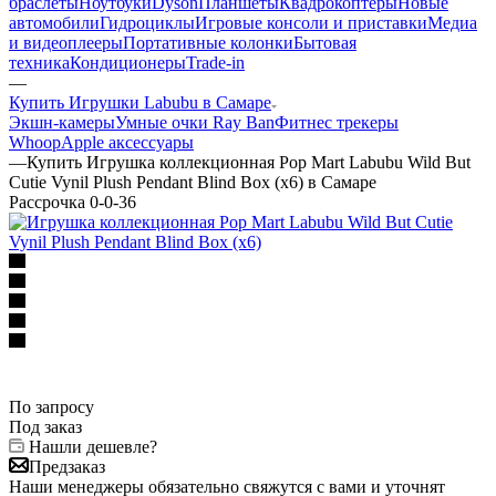
браслеты
Ноутбуки
Dyson
Планшеты
Квадрокоптеры
Новые
автомобили
Гидроциклы
Игровые консоли и приставки
Медиа
и видеоплееры
Портативные колонки
Бытовая
техника
Кондиционеры
Trade-in
—
Купить Игрушки Labubu в Самаре
Экшн-камеры
Умные очки Ray Ban
Фитнес трекеры
Whoop
Apple аксессуары
—
Купить Игрушка коллекционная Pop Mart Labubu Wild But
Cutie Vynil Plush Pendant Blind Box (x6) в Самаре
Рассрочка 0-0-36
По запросу
Под заказ
Нашли дешевле?
Предзаказ
Наши менеджеры обязательно свяжутся с вами и уточнят