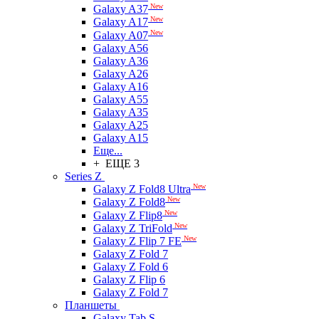
New
Galaxy A37
New
Galaxy A17
New
Galaxy A07
Galaxy A56
Galaxy A36
Galaxy A26
Galaxy A16
Galaxy A55
Galaxy A35
Galaxy A25
Galaxy A15
Еще...
+ ЕЩЕ 3
Series Z
New
Galaxy Z Fold8 Ultra
New
Galaxy Z Fold8
New
Galaxy Z Flip8
New
Galaxy Z TriFold
New
Galaxy Z Flip 7 FE
Galaxy Z Fold 7
Galaxy Z Fold 6
Galaxy Z Flip 6
Galaxy Z Fold 7
Планшеты
Galaxy Tab S