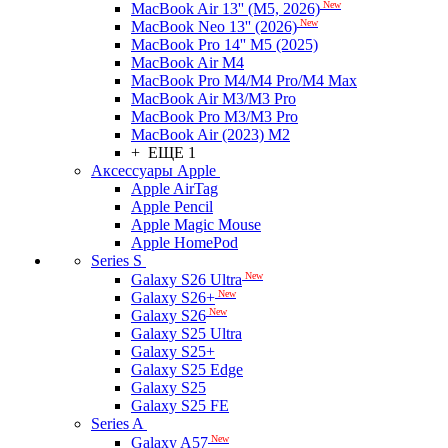
New
MacBook Air 13'' (M5, 2026)
New
MacBook Neo 13'' (2026)
MacBook Pro 14'' M5 (2025)
MacBook Air M4
MacBook Pro M4/M4 Pro/M4 Max
MacBook Air M3/M3 Pro
MacBook Pro M3/M3 Pro
MacBook Air (2023) M2
+ ЕЩЕ 1
Аксессуары Apple
Apple AirTag
Apple Pencil
Apple Magic Mouse
Apple HomePod
Series S
New
Galaxy S26 Ultra
New
Galaxy S26+
New
Galaxy S26
Galaxy S25 Ultra
Galaxy S25+
Galaxy S25 Edge
Galaxy S25
Galaxy S25 FE
Series A
New
Galaxy A57