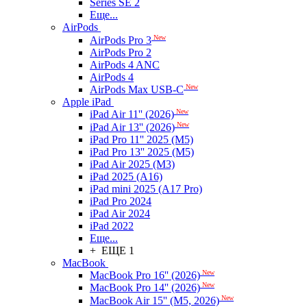
Series SE 2
Еще...
AirPods
New
AirPods Pro 3
AirPods Pro 2
AirPods 4 ANC
AirPods 4
New
AirPods Max USB-C
Apple iPad
New
iPad Air 11'' (2026)
New
iPad Air 13'' (2026)
iPad Pro 11'' 2025 (M5)
iPad Pro 13'' 2025 (M5)
iPad Air 2025 (M3)
iPad 2025 (A16)
iPad mini 2025 (A17 Pro)
iPad Pro 2024
iPad Air 2024
iPad 2022
Еще...
+ ЕЩЕ 1
MacBook
New
MacBook Pro 16'' (2026)
New
MacBook Pro 14'' (2026)
New
MacBook Air 15'' (M5, 2026)