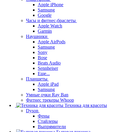
Apple iPhone
Samsung
Google
Часы и фитнес-браслеты
Apple Watch
Garmin
Наушники
Apple AirPods
Samsung
Sony
Bose
Beats Audio
Sennheiser
Еще...
Планшеты
Apple iPad
Samsung
Умные очки Ray Ban
Фитнес трекеры Whoop
Техника для красоты
Dyson
Фены
Стайлеры
Выпрямители
Бытовая техника