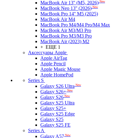
New
MacBook Air 13'' (M5, 2026)
New
MacBook Neo 13'' (2026)
MacBook Pro 14'' M5 (2025)
MacBook Air M4
MacBook Pro M4/M4 Pro/M4 Max
MacBook Air M3/M3 Pro
MacBook Pro M3/M3 Pro
MacBook Air (2023) M2
+ ЕЩЕ 1
Аксессуары Apple
Apple AirTag
Apple Pencil
Apple Magic Mouse
Apple HomePod
Series S
New
Galaxy S26 Ultra
New
Galaxy S26+
New
Galaxy S26
Galaxy S25 Ultra
Galaxy S25+
Galaxy S25 Edge
Galaxy S25
Galaxy S25 FE
Series A
New
Galaxy A57