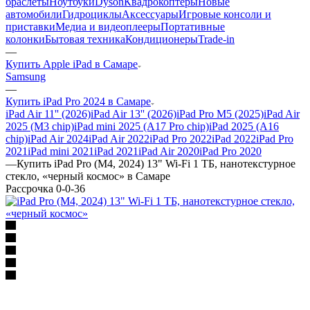
браслеты
Ноутбуки
Dyson
Квадрокоптеры
Новые
автомобили
Гидроциклы
Аксессуары
Игровые консоли и
приставки
Медиа и видеоплееры
Портативные
колонки
Бытовая техника
Кондиционеры
Trade-in
—
Купить Apple iPad в Самаре
Samsung
—
Купить iPad Pro 2024 в Самаре
iPad Air 11'' (2026)
iPad Air 13'' (2026)
iPad Pro M5 (2025)
iPad Air
2025 (M3 chip)
iPad mini 2025 (A17 Pro chip)
iPad 2025 (A16
chip)
iPad Air 2024
iPad Air 2022
iPad Pro 2022
iPad 2022
iPad Pro
2021
iPad mini 2021
iPad 2021
iPad Air 2020
iPad Pro 2020
—
Купить iPad Pro (M4, 2024) 13" Wi-Fi 1 ТБ, нанотекстурное
стекло, «черный космос» в Самаре
Рассрочка 0-0-36