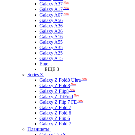
New
Galaxy A37
New
Galaxy A17
New
Galaxy A07
Galaxy A56
Galaxy A36
Galaxy A26
Galaxy A16
Galaxy A55
Galaxy A35
Galaxy A25
Galaxy A15
Еще...
+ ЕЩЕ 3
Series Z
New
Galaxy Z Fold8 Ultra
New
Galaxy Z Fold8
New
Galaxy Z Flip8
New
Galaxy Z TriFold
New
Galaxy Z Flip 7 FE
Galaxy Z Fold 7
Galaxy Z Fold 6
Galaxy Z Flip 6
Galaxy Z Fold 7
Планшеты
Galaxy Tab S