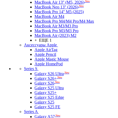
New
MacBook Air 13'' (M5, 2026)
New
MacBook Neo 13'' (2026)
MacBook Pro 14'' M5 (2025)
MacBook Air M4
MacBook Pro M4/M4 Pro/M4 Max
MacBook Air M3/M3 Pro
MacBook Pro M3/M3 Pro
MacBook Air (2023) M2
+ ЕЩЕ 1
Аксессуары Apple
Apple AirTag
Apple Pencil
Apple Magic Mouse
Apple HomePod
Series S
New
Galaxy S26 Ultra
New
Galaxy S26+
New
Galaxy S26
Galaxy S25 Ultra
Galaxy S25+
Galaxy S25 Edge
Galaxy S25
Galaxy S25 FE
Series A
New
Galaxy A57