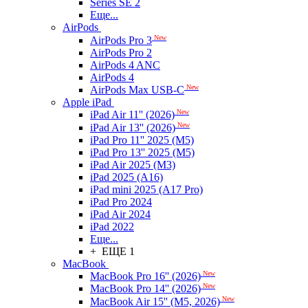
Series SE 2
Еще...
AirPods
New
AirPods Pro 3
AirPods Pro 2
AirPods 4 ANC
AirPods 4
New
AirPods Max USB-C
Apple iPad
New
iPad Air 11'' (2026)
New
iPad Air 13'' (2026)
iPad Pro 11'' 2025 (M5)
iPad Pro 13'' 2025 (M5)
iPad Air 2025 (M3)
iPad 2025 (A16)
iPad mini 2025 (A17 Pro)
iPad Pro 2024
iPad Air 2024
iPad 2022
Еще...
+ ЕЩЕ 1
MacBook
New
MacBook Pro 16'' (2026)
New
MacBook Pro 14'' (2026)
New
MacBook Air 15'' (M5, 2026)