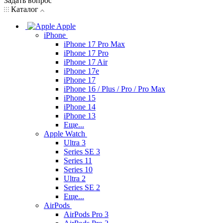
Задать вопрос
Каталог
Apple
iPhone
iPhone 17 Pro Max
iPhone 17 Pro
iPhone 17 Air
iPhone 17e
iPhone 17
iPhone 16 / Plus / Pro / Pro Max
iPhone 15
iPhone 14
iPhone 13
Еще...
Apple Watch
Ultra 3
Series SE 3
Series 11
Series 10
Ultra 2
Series SE 2
Еще...
AirPods
AirPods Pro 3