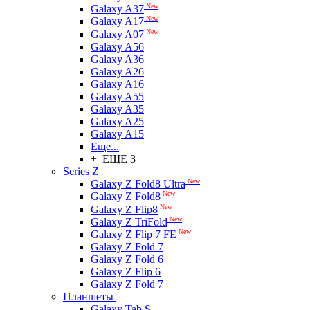
New
Galaxy A37
New
Galaxy A17
New
Galaxy A07
Galaxy A56
Galaxy A36
Galaxy A26
Galaxy A16
Galaxy A55
Galaxy A35
Galaxy A25
Galaxy A15
Еще...
+ ЕЩЕ 3
Series Z
New
Galaxy Z Fold8 Ultra
New
Galaxy Z Fold8
New
Galaxy Z Flip8
New
Galaxy Z TriFold
New
Galaxy Z Flip 7 FE
Galaxy Z Fold 7
Galaxy Z Fold 6
Galaxy Z Flip 6
Galaxy Z Fold 7
Планшеты
Galaxy Tab S