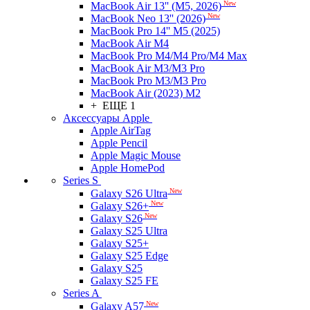
New
MacBook Air 13'' (M5, 2026)
New
MacBook Neo 13'' (2026)
MacBook Pro 14'' M5 (2025)
MacBook Air M4
MacBook Pro M4/M4 Pro/M4 Max
MacBook Air M3/M3 Pro
MacBook Pro M3/M3 Pro
MacBook Air (2023) M2
+ ЕЩЕ 1
Аксессуары Apple
Apple AirTag
Apple Pencil
Apple Magic Mouse
Apple HomePod
Series S
New
Galaxy S26 Ultra
New
Galaxy S26+
New
Galaxy S26
Galaxy S25 Ultra
Galaxy S25+
Galaxy S25 Edge
Galaxy S25
Galaxy S25 FE
Series A
New
Galaxy A57