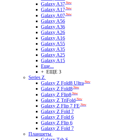
New
Galaxy A37
New
Galaxy A17
New
Galaxy A07
Galaxy A56
Galaxy A36
Galaxy A26
Galaxy A16
Galaxy A55
Galaxy A35
Galaxy A25
Galaxy A15
Еще...
+ ЕЩЕ 3
Series Z
New
Galaxy Z Fold8 Ultra
New
Galaxy Z Fold8
New
Galaxy Z Flip8
New
Galaxy Z TriFold
New
Galaxy Z Flip 7 FE
Galaxy Z Fold 7
Galaxy Z Fold 6
Galaxy Z Flip 6
Galaxy Z Fold 7
Планшеты
Galaxy Tab S