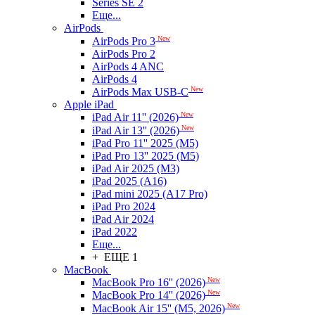
Series SE 2
Еще...
AirPods
New
AirPods Pro 3
AirPods Pro 2
AirPods 4 ANC
AirPods 4
New
AirPods Max USB-C
Apple iPad
New
iPad Air 11'' (2026)
New
iPad Air 13'' (2026)
iPad Pro 11'' 2025 (M5)
iPad Pro 13'' 2025 (M5)
iPad Air 2025 (M3)
iPad 2025 (A16)
iPad mini 2025 (A17 Pro)
iPad Pro 2024
iPad Air 2024
iPad 2022
Еще...
+ ЕЩЕ 1
MacBook
New
MacBook Pro 16'' (2026)
New
MacBook Pro 14'' (2026)
New
MacBook Air 15'' (M5, 2026)