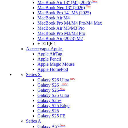
New
MacBook Air 13'' (M5, 2026)
New
MacBook Neo 13'' (2026)
MacBook Pro 14'' M5 (2025)
MacBook Air M4
MacBook Pro M4/M4 Pro/M4 Max
MacBook Air M3/M3 Pro
MacBook Pro M3/M3 Pro
MacBook Air (2023) M2
+ ЕЩЕ 1
Аксессуары Apple
Apple AirTag
Apple Pencil
Apple Magic Mouse
Apple HomePod
Series S
New
Galaxy S26 Ultra
New
Galaxy S26+
New
Galaxy S26
Galaxy S25 Ultra
Galaxy S25+
Galaxy S25 Edge
Galaxy S25
Galaxy S25 FE
Series A
New
Galaxy A57