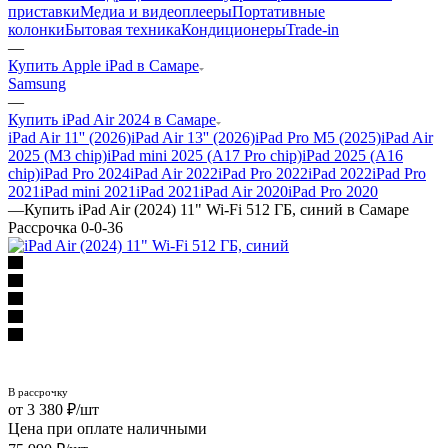
приставки
Медиа и видеоплееры
Портативные
колонки
Бытовая техника
Кондиционеры
Trade-in
—
Купить Apple iPad в Самаре
Samsung
—
Купить iPad Air 2024 в Самаре
iPad Air 11'' (2026)
iPad Air 13'' (2026)
iPad Pro M5 (2025)
iPad Air
2025 (M3 chip)
iPad mini 2025 (A17 Pro chip)
iPad 2025 (A16
chip)
iPad Pro 2024
iPad Air 2022
iPad Pro 2022
iPad 2022
iPad Pro
2021
iPad mini 2021
iPad 2021
iPad Air 2020
iPad Pro 2020
—
Купить iPad Air (2024) 11" Wi-Fi 512 ГБ, синий в Самаре
Рассрочка 0-0-36
3 380
₽
/шт
Цена при оплате наличными