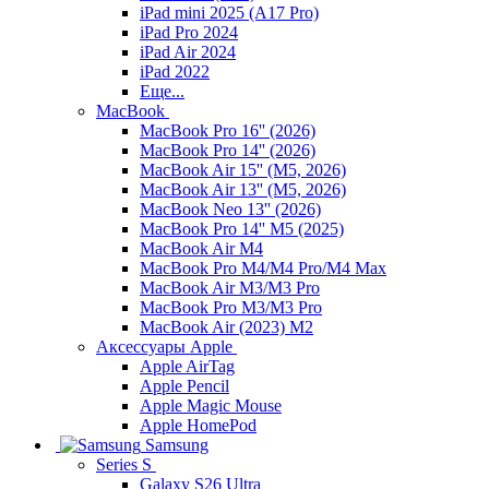
iPad mini 2025 (A17 Pro)
iPad Pro 2024
iPad Air 2024
iPad 2022
Еще...
MacBook
MacBook Pro 16'' (2026)
MacBook Pro 14'' (2026)
MacBook Air 15'' (M5, 2026)
MacBook Air 13'' (M5, 2026)
MacBook Neo 13'' (2026)
MacBook Pro 14'' M5 (2025)
MacBook Air M4
MacBook Pro M4/M4 Pro/M4 Max
MacBook Air M3/M3 Pro
MacBook Pro M3/M3 Pro
MacBook Air (2023) M2
Аксессуары Apple
Apple AirTag
Apple Pencil
Apple Magic Mouse
Apple HomePod
Samsung
Series S
Galaxy S26 Ultra