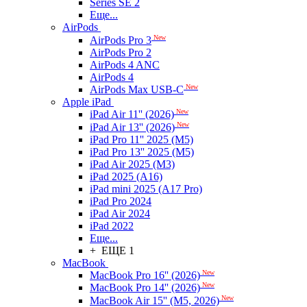
Series SE 2
Еще...
AirPods
New
AirPods Pro 3
AirPods Pro 2
AirPods 4 ANC
AirPods 4
New
AirPods Max USB-C
Apple iPad
New
iPad Air 11'' (2026)
New
iPad Air 13'' (2026)
iPad Pro 11'' 2025 (M5)
iPad Pro 13'' 2025 (M5)
iPad Air 2025 (M3)
iPad 2025 (A16)
iPad mini 2025 (A17 Pro)
iPad Pro 2024
iPad Air 2024
iPad 2022
Еще...
+ ЕЩЕ 1
MacBook
New
MacBook Pro 16'' (2026)
New
MacBook Pro 14'' (2026)
New
MacBook Air 15'' (M5, 2026)