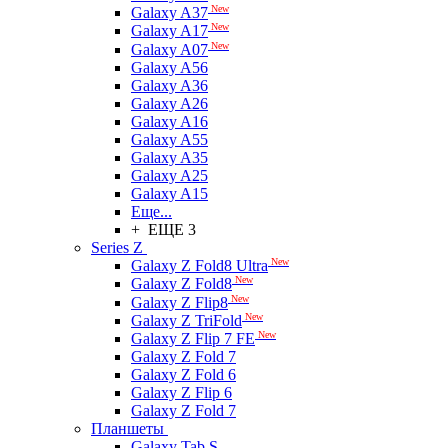
New
Galaxy A37
New
Galaxy A17
New
Galaxy A07
Galaxy A56
Galaxy A36
Galaxy A26
Galaxy A16
Galaxy A55
Galaxy A35
Galaxy A25
Galaxy A15
Еще...
+ ЕЩЕ 3
Series Z
New
Galaxy Z Fold8 Ultra
New
Galaxy Z Fold8
New
Galaxy Z Flip8
New
Galaxy Z TriFold
New
Galaxy Z Flip 7 FE
Galaxy Z Fold 7
Galaxy Z Fold 6
Galaxy Z Flip 6
Galaxy Z Fold 7
Планшеты
Galaxy Tab S