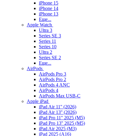
iPhone 15
iPhone 14
iPhone 13
Еще...
Apple Watch
Ultra 3
Series SE 3
Series 11
Series 10
Ultra 2
Series SE 2
Еще...
AirPods
AirPods Pro 3
AirPods Pro 2
AirPods 4 ANC
AirPods 4
AirPods Max USB-C
Apple iPad
iPad Air 11'' (2026)
iPad Air 13'' (2026)
iPad Pro 11'' 2025 (M5)
iPad Pro 13'' 2025 (M5)
iPad Air 2025 (M3)
iPad 2025 (A16)