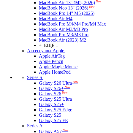
New
MacBook Air 13'' (M5, 2026)
New
MacBook Neo 13'' (2026)
MacBook Pro 14'' M5 (2025)
MacBook Air M4
MacBook Pro M4/M4 Pro/M4 Max
MacBook Air M3/M3 Pro
MacBook Pro M3/M3 Pro
MacBook Air (2023) M2
+ ЕЩЕ 1
Аксессуары Apple
Apple AirTag
Apple Pencil
Apple Magic Mouse
Apple HomePod
Series S
New
Galaxy S26 Ultra
New
Galaxy S26+
New
Galaxy S26
Galaxy S25 Ultra
Galaxy S25+
Galaxy S25 Edge
Galaxy S25
Galaxy S25 FE
Series A
New
Galaxy A57