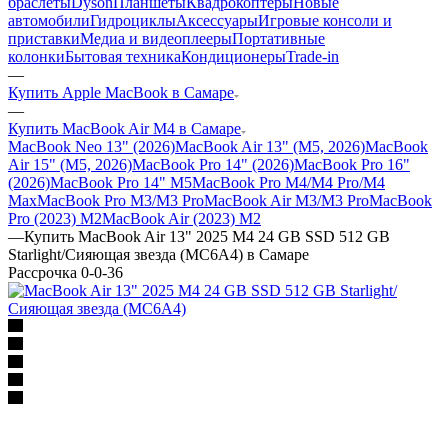
браслеты
Dyson
Планшеты
Квадрокоптеры
Новые
автомобили
Гидроциклы
Аксессуары
Игровые консоли и
приставки
Медиа и видеоплееры
Портативные
колонки
Бытовая техника
Кондиционеры
Trade-in
—
Купить Apple MacBook в Самаре
—
Купить MacBook Air M4 в Самаре
MacBook Neo 13" (2026)
MacBook Air 13" (M5, 2026)
MacBook
Air 15" (M5, 2026)
MacBook Pro 14" (2026)
MacBook Pro 16"
(2026)
MacBook Pro 14" M5
MacBook Pro M4/M4 Pro/M4
Max
MacBook Pro M3/M3 Pro
MacBook Air M3/M3 Pro
MacBook
Pro (2023) M2
MacBook Air (2023) M2
—
Купить MacBook Air 13" 2025 M4 24 GB SSD 512 GB
Starlight/Сияющая звезда (MC6A4) в Самаре
Рассрочка 0-0-36