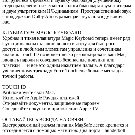
Погрузитесь в фильмы и музыку благодаря улучшенному
стереоразделению и четкости голоса благодаря двум твитерам
и двум ультратонким НЧ-динамикам. Пространственный звук
с поддержкой Dolby Atmos размещает звук повсюду вокруг
вас.
КЛАВИАТУРА MAGIC KEYBOARD
Удобная и тихая клавиатура Magic Keyboard теперь имеет ряд
функциональных клавиш во всю высоту для быстрого
доступа к любимым элементам управления и сочетаниям
клавиш. Touch ID позволяет легко разблокировать ваш Mac,
вводить пароли и совершать безопасные покупки или
платежи — и все это одним нажатием пальца. А благодаря
увеличенному трекпаду Force Touch еще больше места для
точной работы.
TOUCH ID
Разблокируйте свой Mac.
Используйте Apple Pay для платежей.
Открывайте документы, защищенные паролем.
Совершайте покупки в приложении Apple TV.
ОСТАВАЙТЕСЬ ВСЕГДА НА СВЯЗИ
Быстроразъемный разъем питания MagSafe легко крепится и
отсоединяется с помощью магнитов. Два порта Thunderbolt