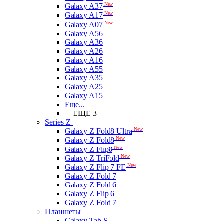
New
Galaxy A37
New
Galaxy A17
New
Galaxy A07
Galaxy A56
Galaxy A36
Galaxy A26
Galaxy A16
Galaxy A55
Galaxy A35
Galaxy A25
Galaxy A15
Еще...
+ ЕЩЕ 3
Series Z
New
Galaxy Z Fold8 Ultra
New
Galaxy Z Fold8
New
Galaxy Z Flip8
New
Galaxy Z TriFold
New
Galaxy Z Flip 7 FE
Galaxy Z Fold 7
Galaxy Z Fold 6
Galaxy Z Flip 6
Galaxy Z Fold 7
Планшеты
Galaxy Tab S