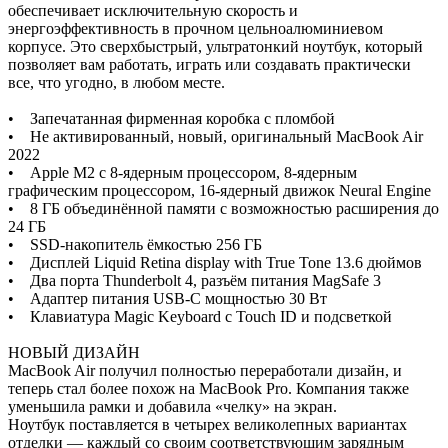
обеспечивает исключительную скорость и
энергоэффективность в прочном цельноалюминиевом
корпусе. Это сверхбыстрый, ультратонкий ноутбук, который
позволяет вам работать, играть или создавать практически
все, что угодно, в любом месте.
• Запечатанная фирменная коробка с пломбой
• Не активированный, новый, оригинальный MacBook Air
2022
• Apple M2 с 8-ядерным процессором, 8-ядерным
графическим процессором, 16-ядерный движок Neural Engine
• 8 ГБ объединённой памяти с возможностью расширения до
24 ГБ
• SSD-накопитель ёмкостью 256 ГБ
• Дисплей Liquid Retina display with True Tone 13.6 дюймов
• Два порта Thunderbolt 4, разъём питания MagSafe 3
• Адаптер питания USB-C мощностью 30 Вт
• Клавиатура Magic Keyboard с Touch ID и подсветкой
НОВЫЙ ДИЗАЙН
MacBook Air получил полностью переработали дизайн, и
теперь стал более похож на MacBook Pro. Компания также
уменьшила рамки и добавила «челку» на экран.
Ноутбук поставляется в четырех великолепных вариантах
отделки — каждый со своим соответствующим зарядным