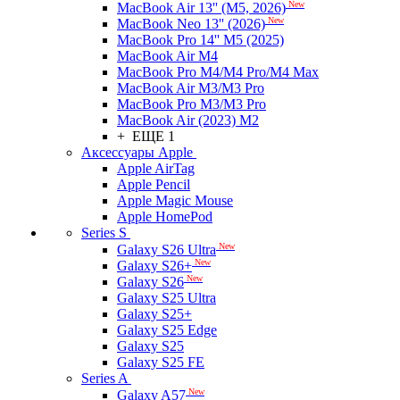
New
MacBook Air 13'' (M5, 2026)
New
MacBook Neo 13'' (2026)
MacBook Pro 14'' M5 (2025)
MacBook Air M4
MacBook Pro M4/M4 Pro/M4 Max
MacBook Air M3/M3 Pro
MacBook Pro M3/M3 Pro
MacBook Air (2023) M2
+ ЕЩЕ 1
Аксессуары Apple
Apple AirTag
Apple Pencil
Apple Magic Mouse
Apple HomePod
Series S
New
Galaxy S26 Ultra
New
Galaxy S26+
New
Galaxy S26
Galaxy S25 Ultra
Galaxy S25+
Galaxy S25 Edge
Galaxy S25
Galaxy S25 FE
Series A
New
Galaxy A57