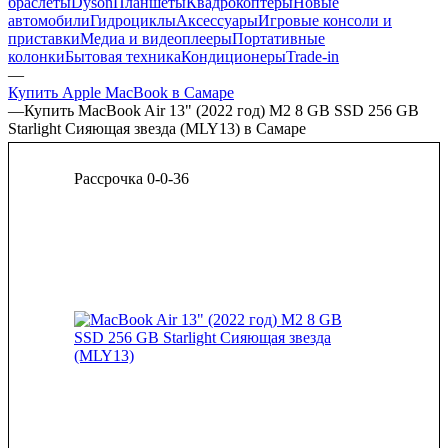
браслеты
Dyson
Планшеты
Квадрокоптеры
Новые
автомобили
Гидроциклы
Аксессуары
Игровые консоли и
приставки
Медиа и видеоплееры
Портативные
колонки
Бытовая техника
Кондиционеры
Trade-in
—
Купить Apple MacBook в Самаре
—
Купить MacBook Air 13" (2022 год) M2 8 GB SSD 256 GB
Starlight Сияющая звезда (MLY13) в Самаре
Рассрочка 0-0-36