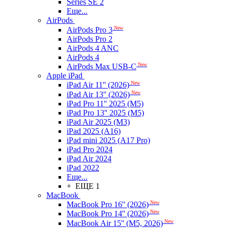
Series SE 2
Еще...
AirPods
New
AirPods Pro 3
AirPods Pro 2
AirPods 4 ANC
AirPods 4
New
AirPods Max USB-C
Apple iPad
New
iPad Air 11'' (2026)
New
iPad Air 13'' (2026)
iPad Pro 11'' 2025 (M5)
iPad Pro 13'' 2025 (M5)
iPad Air 2025 (M3)
iPad 2025 (A16)
iPad mini 2025 (A17 Pro)
iPad Pro 2024
iPad Air 2024
iPad 2022
Еще...
+ ЕЩЕ 1
MacBook
New
MacBook Pro 16'' (2026)
New
MacBook Pro 14'' (2026)
New
MacBook Air 15'' (M5, 2026)